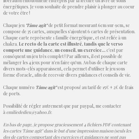
libération émotionnelle entrepris par la lecture du livre de soins
énergétiques. Je vous souhaite de prendre plaisir à plonger au coeur
de votre être !
Chaque jeu
"l'âme agit"
de petit format mesurant 6cm sur 9cm, se
compose de 35 cartes, auxquelles s'ajoutent 6 cartes de présentation.
Chaque carte représente 1 famille énergétique, et est reliée à un
chakra.
Le recto de la carte est illustré, tandis que le verso
comporte une guidance, un conseil, un exercice...
c'est par
conséquent un jeu très complet ! Par ailleurs, il est possible de
mélanger les 4 jeux pour n'en faire qu'un. Au bas de chaque carte
divers mots-clés apparaissent, cela permet d'utiliser le jeu sous
forme d'oracle, afin de recevoir divers guidances et conseils de vie.
Chaque numéro
'l'âme agit"
est proposé au tarif de 15€ + 2€ de frais
de ports.
Possibilité de régler autrement que par paypal, me contacter
à
emiliededieu@yahoo.fr
.
En bas de page, je propose gracieusement 4 fichiers PDF contenant
les cartes "l'âme agit" dans le but d'une impression maison (seuls les
dos de cartes comportant des exercices et guidances ne sont pas