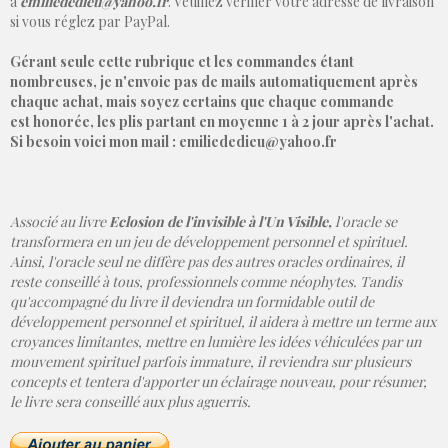
à
emiliededieu@yahoo.fr
. Veuillez vérifier votre adresse de livraison
si vous réglez par PayPal.
Gérant seule cette rubrique et les commandes étant
nombreuses, je n'envoie pas de mails automatiquement après
chaque achat, mais soyez certains que chaque commande
est honorée, les plis partant en moyenne 1 à 2 jour après l'achat.
Si besoin voici mon mail : emiliededieu@yahoo.fr
Associé au livre
Eclosion de l'invisible à l'Un Visible,
l'oracle se
transformera en un jeu de développement personnel et spirituel.
Ainsi, l'oracle seul ne diffère pas des autres oracles ordinaires, il
reste conseillé à tous, professionnels comme néophytes. Tandis
qu'accompagné du livre il deviendra un formidable outil de
développement personnel et spirituel, il aidera à mettre un terme aux
croyances limitantes, mettre en lumière les idées véhiculées par un
mouvement spirituel parfois immature, il reviendra sur plusieurs
concepts et tentera d'apporter un éclairage nouveau, pour résumer,
le livre sera conseillé aux plus aguerris.