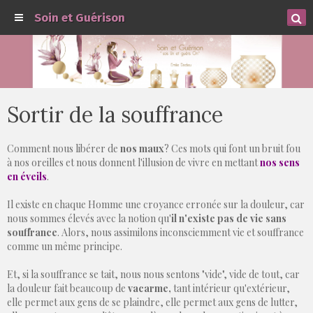
Soin et Guérison
Sortir de la souffrance
Comment nous libérer de
nos maux
? Ces mots qui font un bruit fou
à nos oreilles et nous donnent l'illusion de vivre en mettant
nos sens
en éveils
.
Il existe en chaque Homme une croyance erronée sur la douleur, car
nous sommes élevés avec la notion qu'
il n'existe pas de vie sans
souffrance
. Alors, nous assimilons inconsciemment vie et souffrance
comme un même principe.
Et, si la souffrance se tait, nous nous sentons "vide", vide de tout, car
la douleur fait beaucoup de
vacarm
e,
tant intérieur qu'extérieur,
elle permet aux gens de se plaindre, elle permet aux gens de lutter,