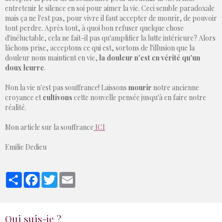
entretenir le silence en soi pour aimer la vie. Ceci semble paradoxale
mais ça ne l'est pas, pour vivre il faut accepter de mourir, de pouvoir
tout perdre. Après tout, à quoi bon refuser quelque chose
d'inéluctable, cela ne fait-il pas qu'amplifier la lutte intérieure? Alors
lâchons prise, acceptons ce qui est, sortons de l'illusion que la
douleur nous maintient en vie,
la douleur n'est en vérité qu'un
doux leurre
.
Non la vie n'est pas souffrance! Laissons
mourir
notre ancienne
croyance et
cultivons
cette nouvelle pensée jusqu'à en faire notre
réalité.
Mon article sur la souffrance
ICI
Emilie Dedieu
Partager
Facebook
Twitter
Email
Qui suis-je ?