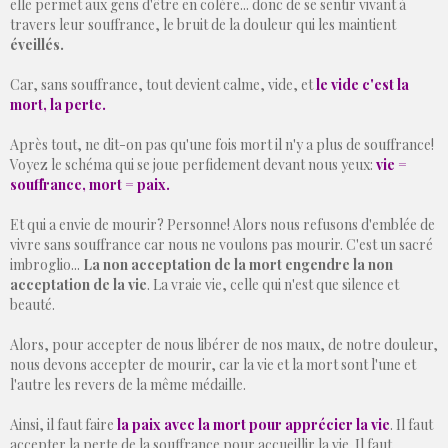
elle permet aux gens d'être en colère... donc de se sentir vivant à
travers leur souffrance, le bruit de la douleur qui les maintient
éveillés.
Car, sans souffrance, tout devient calme, vide, et
le vide c'est la
mort, la perte.
Après tout, ne dit-on pas qu'une fois mort il n'y a plus de souffrance!
Voyez le schéma qui se joue perfidement devant nous yeux:
vie =
souffrance, mort = paix.
Et qui a envie de mourir? Personne! Alors nous refusons d'emblée de
vivre sans souffrance car nous ne voulons pas mourir. C'est un sacré
imbroglio...
La non acceptation de la mort engendre la non
acceptation de la vie
. La vraie vie, celle qui n'est que silence et
beauté.
Alors, pour accepter de nous libérer de nos maux, de notre douleur,
nous devons accepter de mourir, car la vie et la mort sont l'une et
l'autre les revers de la même médaille.
Ainsi, il faut faire
la paix avec la mort pour apprécier la vie
. Il faut
accepter la perte de la souffrance pour accueillir la vie. Il faut