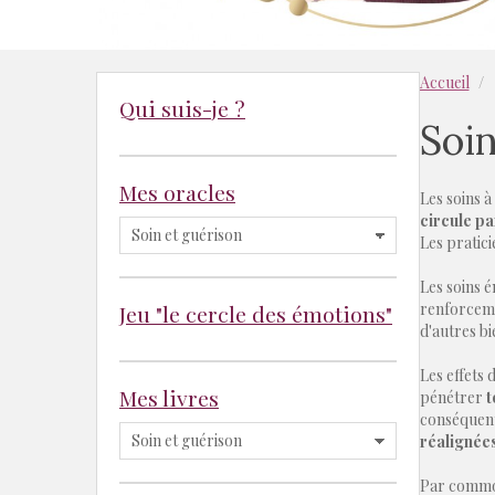
Accueil
Qui suis-je ?
Soin
Mes oracles
Les soins à
circule pa
Les pratici
Les soins 
renforceme
Jeu "le cercle des émotions"
d'autres bi
Les effets 
Mes livres
pénétrer
t
conséquent
réalignées
Par commod