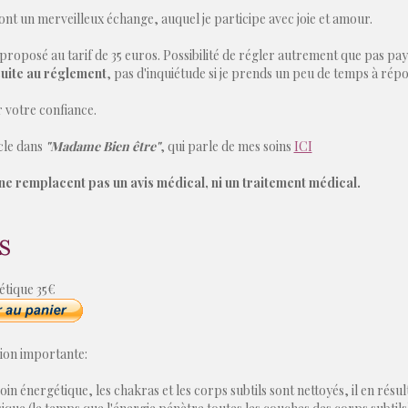
ont un merveilleux échange, auquel je participe avec joie et amour.
 proposé au tarif de 35 euros. Possibilité de régler autrement que pas pa
suite au réglement
, pas d'inquiétude si je prends un peu de temps à ré
 votre confiance.
icle dans
"Madame Bien être"
, qui parle de mes soins
ICI
ne remplacent pas un avis médical, ni un traitement médical.
s
étique 35€
ion importante:
oin énergétique, les chakras et les corps subtils sont nettoyés, il en rés