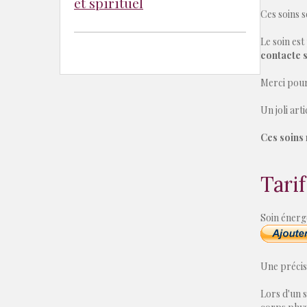
et spirituel
Ces soins s
Le soin est
contacte 
Merci pour
Un joli art
Ces soins 
Tarif
Soin énerg
Une précis
Lors d'un s