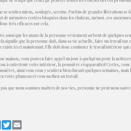
que (le temps que l'énergie pénètre toutes les couches des corps subtils
 se sentira mieux, soulagée, sereine. Parfois de grandes libérations se font
nt de mémoires restées bloquées dans les chakras, mémoi
...
res anciennes
donc très efficaces sur cela.
rive aussi que les maux de la personne reviennent au bout de quelques sema
la signifie que la personne doit, dans sa vie actuelle, faire un travail su
se existe ici et maintenant. Elle doit donc continuer le travail intérieur qui 
ne maison, vous pouvez faire appel un jour à quelqu'un pour la nettoyer 
pas à entretenir votre intérieur, la poussière réapparaitra! Certes, vou
ssiérer, ainsi vous vous y sentirez bien durant quelques semaines, mais 
z votre plumeau et vous mettiez au travail.
 pas que nous sommes maîtres de nos vies, personne ne peut nous sauve
ager
Facebook
Twitter
Email