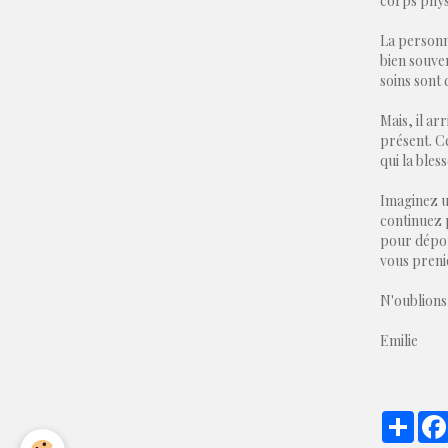
corps physi
La personne
bien souve
soins sont 
Mais, il ar
présent. Ce
qui la bles
Imaginez u
continuez 
pour dépou
vous prenie
N'oublions
Emilie
Part