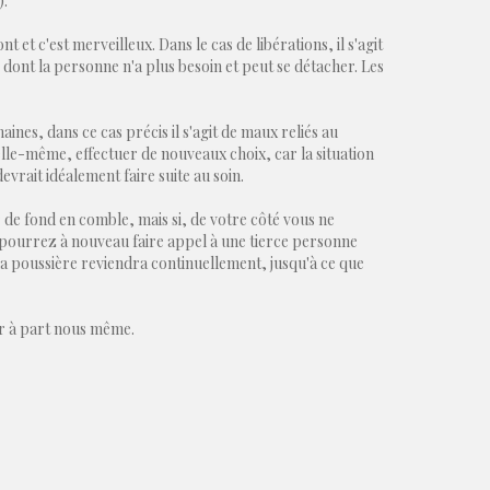
).
 et c'est merveilleux. Dans le cas de libérations, il s'agit
 dont la personne n'a plus besoin et peut se détacher. Les
ines, dans ce cas précis il s'agit de maux reliés au
r elle-même, effectuer de nouveaux choix, car la situation
devrait idéalement faire suite au soin.
de fond en comble, mais si, de votre côté vous ne
s pourrez à nouveau faire appel à une tierce personne
la poussière reviendra continuellement, jusqu'à ce que
r à part nous même.