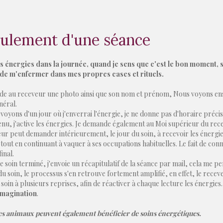
ulement d'une séance
es énergies dans la journée, quand je sens que c'est le bon moment, 
 de m'enfermer dans mes propres cases et rituels.
de au receveur une photo ainsi que son nom et prénom, Nous voyons ensemb
néral.
oyons d'un jour où j'enverrai l'énergie, je ne donne pas d'horaire précise,
enu, j'active les énergies. Je demande également au Moi supérieur du rec
ur peut demander intérieurement, le jour du soin, à recevoir les énergies,
tout en continuant à vaquer à ses occupations habituelles. Le fait de con
final.
le soin terminé, j'envoie un récapitulatif de la séance par mail, cela me pe
u soin, le processus s'en retrouve fortement amplifié, en effet, le receveur
e soin à plusieurs reprises, afin de réactiver à chaque lecture les énergies
imagination
.
es animaux peuvent également bénéficier de soins énergétiques.