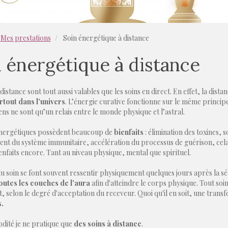
Mes prestations
Soin énergétique à distance
 énergétique à distance
 distance sont tout aussi valables que les soins en direct. En effet, la dis
rtout dans l'univers
. L’énergie curative fonctionne sur le même princip
ens ne sont qu’un relais entre le monde physique et l’astral.
énergétiques possèdent beaucoup de
bienfaits
: élimination des toxines,
nt du système immunitaire, accélération du processus de guérison, cela f
enfaits encore. Tant au niveau physique, mental que spirituel.
du soin se font souvent ressentir physiquement quelques jours après la séa
outes les couches de l'aura
afin d'atteindre le corps physique. Tout s
, selon le degré d'acceptation du receveur. Quoi qu'il en soit, une tran
.
ité je ne pratique que
des soins à distance
.