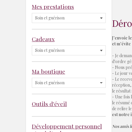
Mes prestations
Déro
Cadeaux
J'envoie l
et m'évite
- Je deman
d'ordre gé
- Nous prév
Ma boutique
- Le jour v
- Le receve
réception, 
le résultat 
- Une fois 
Outils d'éveil
le résumé d
de relire l
est notre 
Développement personnel
Nos amis l