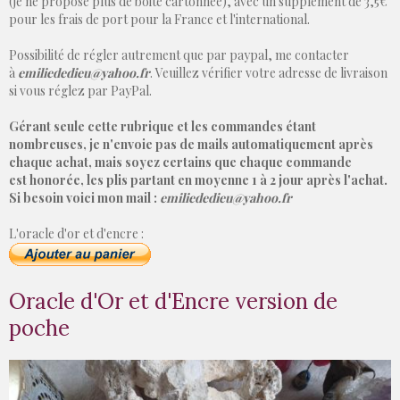
(je ne propose plus de boite cartonnée), avec un supplément de 3,5€
pour les frais de port pour la France et l'international.
Possibilité de régler autrement que par paypal, me contacter
à
emiliededieu@yahoo.fr
. Veuillez vérifier votre adresse de livraison
si vous réglez par PayPal.
Gérant seule cette rubrique et les commandes étant
nombreuses, je n'envoie pas de mails automatiquement après
chaque achat, mais soyez certains que chaque commande
est honorée, les plis partant en moyenne 1 à 2 jour après l'achat.
Si besoin voici mon mail :
emiliededieu@yahoo.fr
L'oracle d'or et d'encre :
Oracle d'Or et d'Encre version de
poche