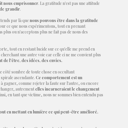
oit nous emprisonner
. La gratitude n'est pas une attitude
de grandir
.
entends par là que
nous pouvons être dans la gratitude
our ce que nous expérimentons, tout en prenant
s plus ou n'acceptons plus ne fait pas de nous des
rte, tout en restant lucide sur ce qu'elle me prend en
n cherchant une autre voie car celle ci ne me convient plus
 de l'être, des idées, des envies.
 le côté sombre de toute chose en occultant
e spirale ascendante.
Ce comportement est un
s à gagner, comme rejeter la faute sur l'autre, ou encore
s changer, autrement
elles incarneraient le changement
ainsi, en tant que victime, nous ne sommes bien entendu pas
out en mettant en lumière ce qui peut-être amélioré.