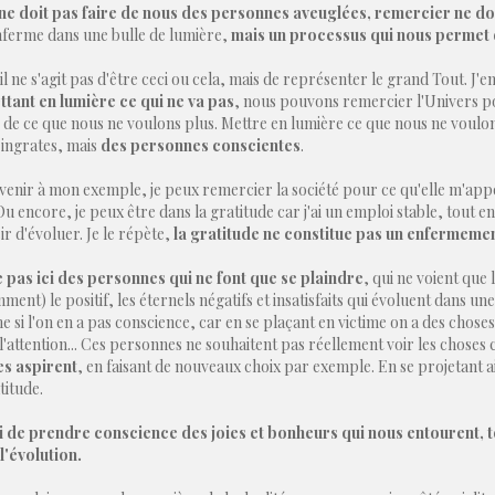
ne doit pas faire de nous des personnes aveuglées
, remercier ne d
nferme dans une bulle de lumière,
mais un processus qui nous permet 
 il ne s'agit pas d'être ceci ou cela, mais de représenter le grand Tout. J'
ttant en lumière ce qui ne va pas
, nous pouvons remercier l'Univers p
 de ce que nous ne voulons plus. Mettre en lumière ce que nous ne voulon
ingrates, mais
des personnes conscientes
.
venir à mon exemple, je peux remercier la société pour ce qu'elle m'appo
Ou encore, je peux être dans la gratitude car j'ai un emploi stable, tout e
ésir d'évoluer. Je le répète,
la gratitude ne constitue pas un enfermement
e pas ici des personnes qui ne font que se plaindre
, qui ne voient que
ment) le positif, les éternels négatifs et insatisfaits qui évoluent dans un
si l'on en a pas conscience, car en se plaçant en victime on a des chose
l'attention... Ces personnes ne souhaitent pas réellement voir les chose
es aspirent
, en faisant de nouveaux choix par exemple. En se projetant 
titude.
ci de prendre conscience des joies et bonheurs qui nous entourent, t
l'évolution.