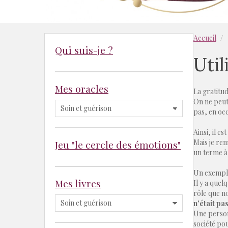
Accueil
Qui suis-je ?
Util
Mes oracles
La gratitu
On ne peut 
pas, en occ
Ainsi, il e
Mais je re
Jeu "le cercle des émotions"
un terme à 
Un exemple
Mes livres
Il y a quel
rôle que n
n'était pa
Une personn
société pou