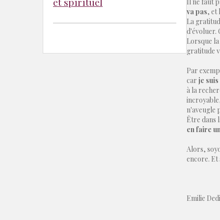
et spirituel
Il ne faut 
va pas
, et
La gratitud
d'évoluer.
Lorsque la 
gratitude 
Par exempl
car
je suis
à la recher
incroyable
n'aveugle p
Être dans l
en faire u
Alors, soyo
encore. Et
Emilie Ded