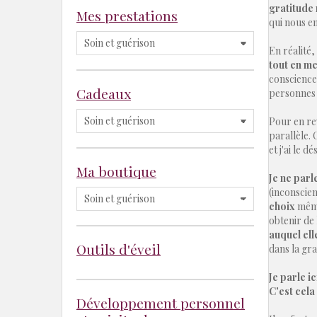
gratitude 
Mes prestations
qui nous e
En réalité,
tout en me
conscience
Cadeaux
personnes 
Pour en re
parallèle. 
et j'ai le d
Ma boutique
Je ne parl
(inconsciem
choix
même 
obtenir de 
auquel ell
Outils d'éveil
dans la gra
Je parle i
C'est cela 
Développement personnel