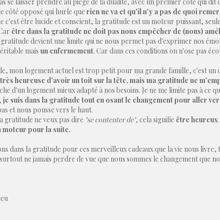
pas se laisser prendre au piège de la dualité, avec un premier côté qui dit 
 le côté opposé qui hurle que
rien ne va et qu'il n'y a pas de quoi remerc
e c'est être lucide et conscient, la gratitude est un moteur puissant, se
 Car
être dans la gratitude ne doit pas nous empêcher de (nous) amél
gratitude devient une limite qui ne nous permet pas d'exprimer nos émoti
véritable mais
un enfermement
. Car dans ces conditions on n'ose pas éco
e, mon logement actuel est trop petit pour ma grande famille, c'est un c
 très heureuse d'avoir un toit sur la tête
, mais ma gratitude ne m'emp
che d'un logement mieux adapté à nos besoins. Je ne me limite pas à ce que 
,
je suis dans la gratitude tout en osant le changement pour aller ver
as et nous pousse vers le haut.
a gratitude ne veux pas dire
"se contenter de"
, cela signifie
être heureux 
n moteur pour la suite.
ns dans la gratitude pour ces merveilleux cadeaux que la vie nous livre,
 surtout ne jamais perdre de vue que nous sommes le changement que nou
ieu