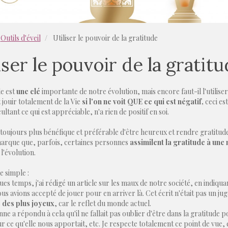
Outils d'éveil
Utiliser le pouvoir de la gratitude
iser le pouvoir de la gratit
de est
une clé
importante de notre évolution, mais encore faut-il l'utilis
jouir totalement de la Vie
si l'on ne voit QUE ce qui est négatif,
ceci est
ultant ce qui est appréciable, n'a rien de positif en soi.
st toujours plus bénéfique et préférable d'être heureux et rendre gratitude
marque que, parfois, certaines personnes
assimilent la gratitude à une
l'évolution.
 simple :
ques temps, j'ai rédigé un article sur les maux de notre société, en indiquan
ous avions accepté de jouer pour en arriver là. Cet écrit n'était pas un
s des plus joyeux
, car le reflet du monde actuel.
e a répondu à cela qu'il ne fallait pas oublier d'être dans la gratitude 
r ce qu'elle nous apportait, etc. Je respecte totalement ce point de vue, 