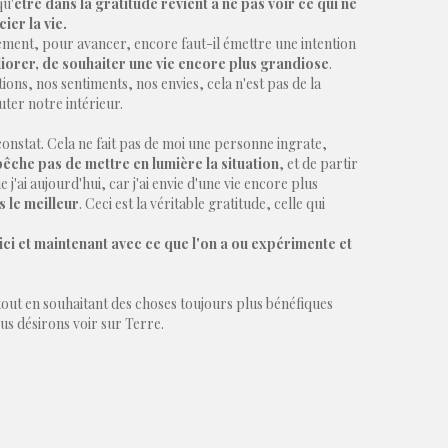
qu'
être dans la gratitude revient à ne pas voir ce qui ne
ier la vie.
ulement, pour avancer, encore faut-il émettre une intention
iorer, de souhaiter une vie encore plus grandiose
.
ons, nos sentiments, nos envies, cela n'est pas de la
uter notre intérieur.
onstat. Cela ne fait pas de moi une personne ingrate,
êche pas de mettre en lumière la situation
, et de partir
j'ai aujourd'hui, car j'ai envie d'une vie encore plus
s le meilleur
. Ceci est la véritable gratitude, celle qui
ici et maintenant avec ce que l'on a ou expérimente et
 tout en souhaitant des choses toujours plus bénéfiques
s désirons voir sur Terre.