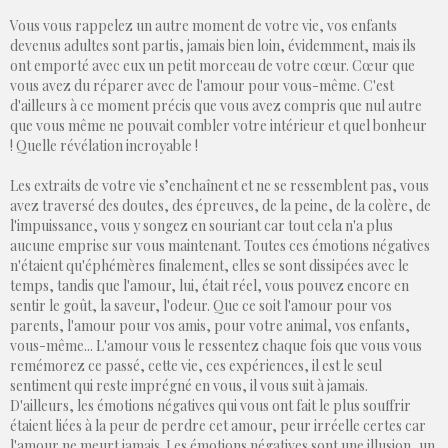
Vous vous rappelez un autre moment de votre vie, vos enfants
devenus adultes sont partis, jamais bien loin, évidemment, mais ils
ont emporté avec eux un petit morceau de votre cœur. Cœur que
vous avez du réparer avec de l'amour pour vous-même. C'est
d'ailleurs à ce moment précis que vous avez compris que nul autre
que vous même ne pouvait combler votre intérieur et quel bonheur
! Quelle révélation incroyable !
Les extraits de votre vie s’enchaînent et ne se ressemblent pas, vous
avez traversé des doutes, des épreuves, de la peine, de la colère, de
l'impuissance, vous y songez en souriant car tout cela n'a plus
aucune emprise sur vous maintenant. Toutes ces émotions négatives
n'étaient qu'éphémères finalement, elles se sont dissipées avec le
temps, tandis que l'amour, lui, était réel, vous pouvez encore en
sentir le goût, la saveur, l'odeur. Que ce soit l'amour pour vos
parents, l'amour pour vos amis, pour votre animal, vos enfants,
vous-même... L'amour vous le ressentez chaque fois que vous vous
remémorez ce passé, cette vie, ces expériences, il est le seul
sentiment qui reste imprégné en vous, il vous suit à jamais.
D'ailleurs, les émotions négatives qui vous ont fait le plus souffrir
étaient liées à la peur de perdre cet amour, peur irréelle certes car
l'amour ne meurt jamais. Les émotions négatives sont une illusion, un