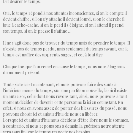
fait désirer le temps.
Oui, le temps répond à nos attentes inconscientes, si on le compte il
devient chiffre, si l'on s'y attache il devient lourd, si on le cherche il
joue à cache-cache, si on le perd il s'éloigne, si on l'attend il prend
son temps, si on le presse il s'affine ...
Il ne s'agit donc pas de trouver du temps mais de prendre le temps. Il
n'existe pas de temps perdu, mais seulement du temps savant, car le
temps est maître des apprentis sages, et ce, à tout âge.
Chaque fois que l'on remet en cause le temps, nous nous éloignons
du moment présent.
Tout existe ici et maintenant, et nous pouvons faire des sauts à
l'intérieur même du temps, sur une partition nouvelle, là où il existe
un autre soi, celui dont nous rêvons tant, ainsi, nous pouvons à tout
moment décider de devenir cette personne là ici en cet instant. En
effet, si nous en avons assez de porter des blessures du passé, nous
pouvons choisir ici et aujourd'hui de nous en libérer.
Lorsque ici et aujourd'hui nous décidons d'être libre nous le sommes,
à contrario, si nous repoussons à demain la guérison notre attente
sera sans fin, car le temps respecte nos besoins.