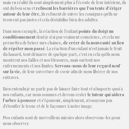
mais en réalité ils sont simplement plus à l'écoute de leur intérieur, ils
ont du bon sens et
refusent les barrières que l'on tente d'ériger
autour de leur être
, ils refusent de suivre les consignes qu'ils ne
trouvent pas justes et cela déstabilise bien des adultes.
Dans mon exemple, la réaction de l'enfant
pointe du doigt un
conditionnement
dont je n'ai pas vraiment conscience, et cela me
permettra de briser mes chaines,
de créer de la nouveauté au lieu
de répéter mon passé
. La réaction d'un enfant n'est jamais le fruit
du hasard, tout démarre de quelque part, c'est en cela qu'ils nous
montrent nos failles et nos blessures, mais surtout nos
enfermements et nos limites.
Servons-nous de leur regard neuf
sur la vie
, de leur ouverture de cœur afin de nous libérer de nos
entraves.
Bien entendu je ne parle pas de laisser faire tout et n'importe quoi à
nos enfants, car nous sommes et devons rester
le tuteur qui aidera
l'arbre à pousser
et s’épanouir, simplement, n'essayons pas
d'étouffer le tronc et de le façonner à notre image.
Nos enfants sont de merveilleux miroirs alors observons-les pour
nous observer.