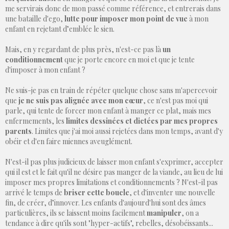
me servirais donc de mon passé comme référence, et entrerais dans
une bataille d'ego,
lutte pour imposer mon point de vue
à mon
enfant en rejetant d’emblée le sien.
Mais, en y regardant de plus près, n'est-ce pas là
un
conditionnement
que je porte encore en moi et que je tente
d'imposer à mon enfant ?
Ne suis-je pas en train de répéter quelque chose sans m'apercevoir
que
je ne suis pas alignée avec mon cœur
, ce n'est pas moi qui
parle, qui tente de forcer mon enfant à manger ce plat, mais mes
enfermements, les
limites dessinées et dictées par mes propres
parents
. Limites que j'ai moi aussi rejetées dans mon temps, avant d'y
obéir et d'en faire miennes aveuglément.
N'est-il pas plus judicieux de laisser mon enfant s'exprimer, accepter
qui il est et le fait qu'il ne désire pas manger de la viande, au lieu de lui
imposer mes propres limitations et conditionnements ? N'est-il pas
arrivé le temps de
briser cette boucle
, et d'inventer une nouvelle
fin, de créer, d’innover. Les enfants d'aujourd'hui sont des âmes
particulières, ils se laissent moins facilement
manipuler
, on a
tendance à dire qu'ils sont "hyper-actifs", rebelles, désobéissants...