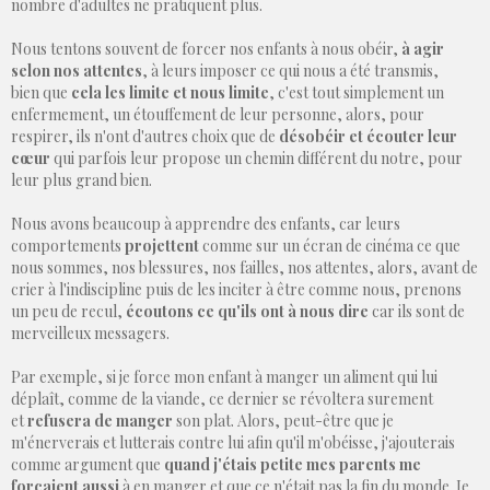
nombre d'adultes ne pratiquent plus.
Nous tentons souvent de forcer nos enfants à nous obéir,
à agir
selon nos attentes
, à leurs imposer ce qui nous a été transmis,
bien que
cela les limite et nous limite
, c'est tout simplement un
enfermement, un étouffement de leur personne, alors, pour
respirer, ils n'ont d'autres choix que de
désobéir et écouter leur
cœur
qui parfois leur propose un chemin différent du notre, pour
leur plus grand bien.
Nous avons beaucoup à apprendre des enfants, car leurs
comportements
projettent
comme sur un écran de cinéma ce que
nous sommes, nos blessures, nos failles, nos attentes, alors, avant de
crier à l'indiscipline puis de les inciter à être comme nous, prenons
un peu de recul,
écoutons ce qu'ils ont à nous dire
car ils sont de
merveilleux messagers.
Par exemple, si je force mon enfant à manger un aliment qui lui
déplaît, comme de la viande, ce dernier se révoltera surement
et
refusera de manger
son plat. Alors, peut-être que je
m'énerverais et lutterais contre lui afin qu'il m'obéisse, j'ajouterais
comme argument que
quand j'étais petite mes parents me
forçaient aussi
à en manger et que ce n'était pas la fin du monde. Je