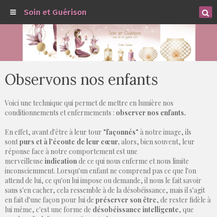
Soin et Guérison
Observons nos enfants
Voici une technique qui permet de mettre en lumière nos
conditionnements et enfermements :
observer nos enfants.
En effet, avant d'être à leur tour
"façonnés"
à notre image, ils
sont
purs et à l'écoute de leur cœur,
alors, bien souvent, leur
réponse face à notre comportement est une
merveilleuse
indication
de ce qui nous enferme et nous limite
inconsciemment. Lorsqu'un enfant ne comprend pas ce que l'on
attend de lui, ce qu'on lui impose ou demande, il nous le fait savoir
sans s'en cacher, cela ressemble à de la désobéissance, mais il s'agit
en fait d'une façon pour lui de
préserver son être
, de rester fidèle à
lui même, c'est une forme de
désobéissance intelligente
, que