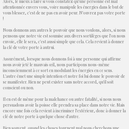
Alors, le mieux à faire si vous constatez qu'une personne est mal
attentionnée envers vous, voire manipule les énergies dans le but de
vous blesser, c'est de ne pas en avoir peur. N'ouvrez pas votre porte
!
Nous donnons aux autres le pouvoir que nous voulons, alors, si nous
pensons que notre vie est soumise aux divers sortilèges que l'on nous
envoie, elle le sera, c'est aussi simple que cela. Cela revient à donner
la clé de votre porte à autrui.
Assurément, lorsque nous donnons foi à une personne qui affirme
nous avoir jeté le mauvais œil, nous participons nous-même
inconsciemment à ce sort en modulant les énergies en ce sens.
L'autre émet une simple intention et notre foi lui donne le pouvoir de
se manifester. Rien ne peut exister sans notre accord, qu'il soit
conscient ou non.
Il en est de même pour la malchance ou autre fatalité, si nous nous
persuadons avoir la poisse elle prendra sa place dans notre vie. Mais
encore une fois cela revient à incriminer l'extérieur, donc à donner la
clé de notre porte à quelque chose d'autre.
Bien souvent, quand les choses tournent mal nous cherchons une