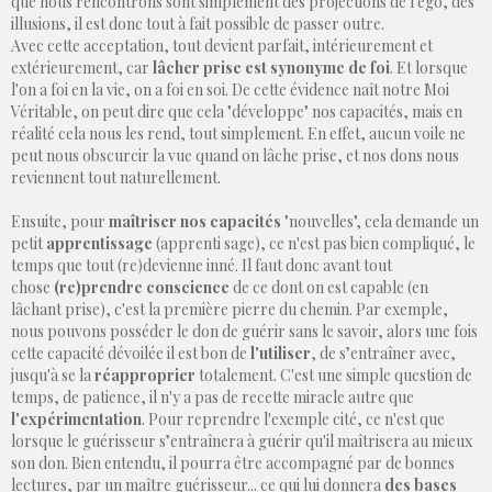
que nous rencontrons sont simplement des projections de l'ego, des
illusions, il est donc tout à fait possible de passer outre.
Avec cette acceptation, tout devient parfait, intérieurement et
extérieurement, car
lâcher prise est synonyme de foi
. Et lorsque
l'on a foi en la vie, on a foi en soi. De cette évidence naît notre Moi
Véritable, on peut dire que cela "développe" nos capacités, mais en
réalité cela nous les rend, tout simplement. En effet, aucun voile ne
peut nous obscurcir la vue quand on lâche prise, et nos dons nous
reviennent tout naturellement.
Ensuite, pour
maîtriser nos capacités
"nouvelles", cela demande un
petit
apprentissage
(apprenti sage), ce n'est pas bien compliqué, le
temps que tout (re)devienne inné. Il faut donc avant tout
chose
(re)prendre conscience
de ce dont on est capable (en
lâchant prise), c'est la première pierre du chemin. Par exemple,
nous pouvons posséder le don de guérir sans le savoir, alors une fois
cette capacité dévoilée il est bon de
l'utiliser
, de s’entraîner avec,
jusqu'à se la
réapproprier
totalement. C'est une simple question de
temps, de patience, il n'y a pas de recette miracle autre que
l'expérimentation
. Pour reprendre l'exemple cité, ce n'est que
lorsque le guérisseur s’entraînera à guérir qu'il maîtrisera au mieux
son don. Bien entendu, il pourra être accompagné par de bonnes
lectures, par un maître guérisseur... ce qui lui donnera
des bases