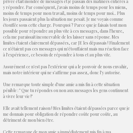
privée était inondée de messages et je passais des matinées entières à
y répondre. Par conséquent, j'avais moins de temps pour les miens,
moins de temps pour mon travail, moins de temps pour moi... Plus
les jours passaient plus la situation me pesait. Je me voyais comme
étouffée sous cette charge. Pourquoi ? Parce que je faisais tout mon
possible pour répondre au plus vite à ces messages, dans l'heure,
cela me paraissait inconcevable de les laisser sans réponse. Mes
limites étaient clairement dépassées, car JE les dépassais ! Finalement
ce n'étaient pas ces messages qui m'étouffaient mais ma réaction face
à l'expérience, ce besoin de répondre à tous et au plus vite.
Assurément ce n'est pas l'extérieur qui a le pouvoir de nous envahir,
mais notre intérieur qui ne s'affirme pas assez, donc l'y autorise.
Une remarque toute simple d'une amie a mis fin à cette situation
pénible : " Que tu répondes ou non aux messages les gens continuent
à vivre leur vie !"
Elle avait tellement raison ! Mes limites étaient dépassées parce que je
me donnais pour obligation de répondre coûte pour coûte, au
détriment de mon bien être.
Cette remarque de mon amie a immédiatement mis fin à ma