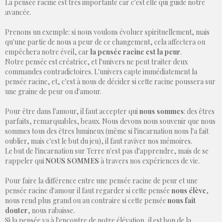
La pensée racine est très importante car c'est elle qui guide notre
avancée.
Prenons un exemple: si nous voulons évoluer spirituellement, mais
qu'une partie de nous a peur de ce changement, cela affectera ou
empêchera notre éveil, car
la pensée racine est la peur
.
Notre pensée est créatrice, et l'univers ne peut traiter deux
commandes contradictoires. L'univers capte immédiatement la
pensée racine, et, c'est à nous de décider si cette racine poussera sur
une graine de peur ou d'amour.
Pour être dans l'amour, il faut accepter qui
nous sommes
: des êtres
parfaits, remarquables, beaux. Nous devons nous souvenir que nous
sommes tous des êtres lumineux (même si l'incarnation nous l'a fait
oublier, mais c'est le but du jeu), il faut raviver nos mémoires.
Le but de l'incarnation sur Terre n'est pas d'apprendre, mais de se
rappeler qui
NOUS SOMMES
à travers nos expériences de vie.
Pour faire la différence entre une pensée racine de peur et une
pensée racine d'amour il faut regarder si cette pensée
nous élève
,
nous rend plus grand ou au contraire si cette pensée
nous fait
douter
, nous rabaisse.
Si la pensée va à l'encontre de notre élévation, il est bon de la