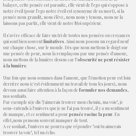
balayer, cette pensée est parasite, elle vient de l'ego qui s'oppose à
notre éveil (pour l'ego notre éveil est synonyme de sa mort), si la
pensée nous grandit, nous élève, nous nous y tenons, nous ne la
laissons pas partir, elle vient de notre Moi supérieur.
Il s'avère efficace de faire un tri de toutes nos pensées ou croyances
qui sont bien souvent
limitatives
. Ainsi nous posons un regard neuf
sur chaque chose, sur le monde. Dès que nous mettons le doigt sur
une pensée de peur, nous la remplaçons par une pensée d'amour,
nous mettons de la lumière dessus car l
’obscurité ne peut résister
à la lumière
.
Une fois que nous sommes dans l'amour, que l'émotion peur est loin
derrière nous (c'est évidemment un travail de tous les jours), nous
devons aussi faire attention à la façon de
formuler nos demandes
,
nos souhaits.
Par exemple si je dis "j'aimerais trouver mon chemin, ma voie", je
sous-entends à l'univers que je ne l'ai pas trouvé, il y a un sentiment
de manque, et ce sentiment a pour
pensée racine la peur
. En
effet,nous pensons souvent manquer de tout.
A ce souhait, l'univers ne pourra que répondre "oui tu aimerais
trouver ta voie", tel un écho.