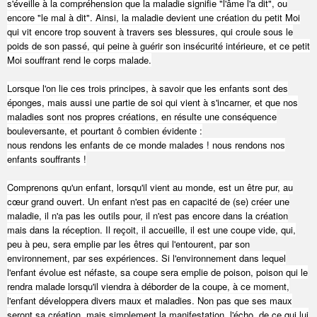
s'éveille à la compréhension que la maladie signifie "l'âme l'a dit", ou
encore "le mal à dit". Ainsi, la maladie devient une création du petit Moi
qui vit encore trop souvent à travers ses blessures, qui croule sous le
poids de son passé, qui peine à guérir son insécurité intérieure, et ce petit
Moi souffrant rend le corps malade.
Lorsque l'on lie ces trois principes, à savoir que les enfants sont des
éponges, mais aussi une partie de soi qui vient à s'incarner, et que nos
maladies sont nos propres créations, en résulte une conséquence
bouleversante, et pourtant ô combien évidente :
nous rendons les enfants de ce monde malades ! nous rendons nos
enfants souffrants !
Comprenons qu'un enfant, lorsqu'il vient au monde, est un être pur, au
cœur grand ouvert. Un enfant n'est pas en capacité de (se) créer une
maladie, il n'a pas les outils pour, il n'est pas encore dans la création
mais dans la réception. Il reçoit, il accueille, il est une coupe vide, qui,
peu à peu, sera emplie par les êtres qui l'entourent, par son
environnement, par ses expériences. Si l'environnement dans lequel
l'enfant évolue est néfaste, sa coupe sera emplie de poison, poison qui le
rendra malade lorsqu'il viendra à déborder de la coupe, à ce moment,
l'enfant développera divers maux et maladies. Non pas que ses maux
seront sa création, mais simplement la manifestation, l'écho, de ce qui lui