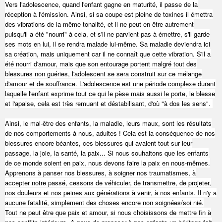
Vers l'adolescence, quand l'enfant gagne en maturité, il passe de la
réception à l'émission. Ainsi, si sa coupe est pleine de toxines il émettra
des vibrations de la même tonalité, et il ne peut en être autrement
puisqu'il a été "nourri" à cela, et s'il ne parvient pas à émettre, s'il garde
ses mots en lui, il se rendra malade lui-même. Sa maladie deviendra ici
sa création, mais uniquement car il ne connaît que cette vibration. S'il a
été nourri d'amour, mais que son entourage portent malgré tout des
blessures non guéries, l'adolescent se sera construit sur ce mélange
d'amour et de souffrance. L'adolescence est une période complexe durant
laquelle l'enfant exprime tout ce qui le pèse mais aussi le porte, le blesse
et l'apaise, cela est très remuant et déstabilisant, d'où "à dos les sens".
Ainsi, le mal-être des enfants, la maladie, leurs maux, sont les résultats
de nos comportements à nous, adultes ! Cela est la conséquence de nos
blessures encore béantes, ces blessures qui avalent tout sur leur
passage, la joie, la santé, la paix... Si nous souhaitons que les enfants
de ce monde soient en paix, nous devons faire la paix en nous-mêmes.
Apprenons à panser nos blessures, à soigner nos traumatismes, à
accepter notre passé, cessons de véhiculer, de transmettre, de projeter,
nos douleurs et nos peines aux générations à venir, à nos enfants. Il n'y a
aucune fatalité, simplement des choses encore non soignées/soi nié.
Tout ne peut être que paix et amour, si nous choisissons de mettre fin à