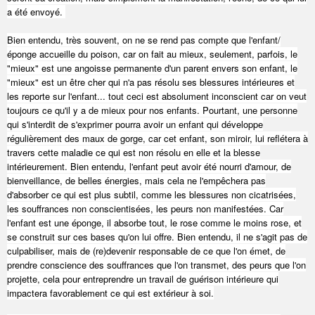
a été envoyé.
Bien entendu, très souvent, on ne se rend pas compte que l'enfant/
éponge accueille du poison, car on fait au mieux, seulement, parfois, le
"mieux" est une angoisse permanente d'un parent envers son enfant, le
"mieux" est un être cher qui n'a pas résolu ses blessures intérieures et
les reporte sur l'enfant... tout ceci est absolument inconscient car on veut
toujours ce qu'il y a de mieux pour nos enfants. Pourtant, une personne
qui s'interdit de s'exprimer pourra avoir un enfant qui développe
régulièrement des maux de gorge, car cet enfant, son miroir, lui reflétera à
travers cette maladie ce qui est non résolu en elle et la blesse
intérieurement. Bien entendu, l'enfant peut avoir été nourri d'amour, de
bienveillance, de belles énergies, mais cela ne l'empêchera pas
d'absorber ce qui est plus subtil, comme les blessures non cicatrisées,
les souffrances non conscientisées, les peurs non manifestées. Car
l'enfant est une éponge, il absorbe tout, le rose comme le moins rose, et
se construit sur ces bases qu'on lui offre. Bien entendu, il ne s'agit pas de
culpabiliser, mais de (re)devenir responsable de ce que l'on émet, de
prendre conscience des souffrances que l'on transmet, des peurs que l'on
projette, cela pour entreprendre un travail de guérison intérieure qui
impactera favorablement ce qui est extérieur à soi.