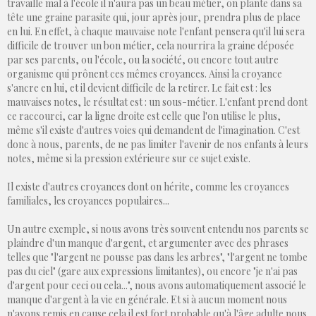
travaille mal à l'école il n'aura pas un beau métier, on plante dans sa
tête une graine parasite qui, jour après jour, prendra plus de place
en lui. En effet, à chaque mauvaise note l'enfant pensera qu'il lui sera
difficile de trouver un bon métier, cela nourrira la graine déposée
par ses parents, ou l'école, ou la société, ou encore tout autre
organisme qui prônent ces mêmes croyances. Ainsi la croyance
s'ancre en lui, et il devient difficile de la retirer. Le fait est : les
mauvaises notes, le résultat est : un sous-métier. L'enfant prend dont
ce raccourci, car la ligne droite est celle que l'on utilise le plus,
même s'il existe d'autres voies qui demandent de l'imagination. C'est
donc à nous, parents, de ne pas limiter l'avenir de nos enfants à leurs
notes, même si la pression extérieure sur ce sujet existe.
Il existe d'autres croyances dont on hérite, comme les croyances
familiales, les croyances populaires...
Un autre exemple, si nous avons très souvent entendu nos parents se
plaindre d'un manque d'argent, et argumenter avec des phrases
telles que "l'argent ne pousse pas dans les arbres", "l'argent ne tombe
pas du ciel" (gare aux expressions limitantes), ou encore "je n'ai pas
d'argent pour ceci ou cela...", nous avons automatiquement associé le
manque d'argent à la vie en générale. Et si à aucun moment nous
n'avons remis en cause cela il est fort probable qu'à l'âge adulte nous