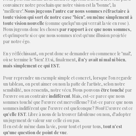
convaincre notre prochain que notre vision est la "bonne", la
"meilleure".
Nous jugeons l'autre car nous sommes réfractaire à
toute vision qui sort de notre case "bien", ou même simplement à
toute vision nouvelle
(comme quelqu’un qui verrait la vie en rose ).
Nous jugeons donc les choses
par rapport à ce que nous sommes
,
et qu'importe si ce que nous sommes n'est qu'une illusion projetée
par notre égo.
En y réfléchissant, on peut donc se demander où commence le "mal",
où se termine le "bien". Et si, finalement,
il n'y avait ni mal ni bien,
mais simplement ce qui EST.
Pour reprendre un exemple simple et concret, lorsque l'on regarde
un tableau, on peut aimer ou non la patte de l'artiste, selon notre
sensibilité, nos ressentis, notre vécu. Nous pouvons
être touché
par
l’œuvre ou au contraire
indifférent
. Mais, est-ce parce que nous
sommes touché que l’œuvre est merveilleuse? Est-ce parce que nous
sommes indifférent que l’œuvre est quelconque? Non! L’œuvre est ce
qu'elle EST
. Libre à nous de la trouver fabuleuse ou non, d’adopter
un jugement de valeur sur celle ci ou pas.
Il en est de même dans la vie, pour tout et pour tous,
tout n'est
qu'une question de point de vue
.