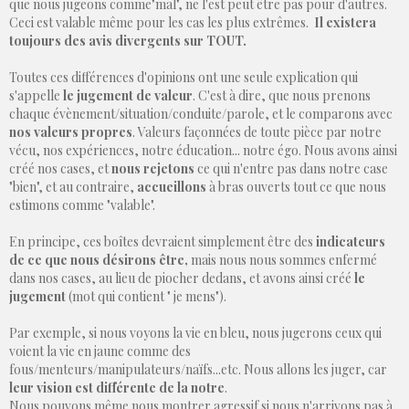
que nous jugeons comme"mal", ne l'est peut être pas pour d'autres.
Ceci est valable même pour les cas les plus extrêmes.
Il existera
toujours des avis divergents sur TOUT.
Toutes ces différences d'opinions ont une seule explication qui
s'appelle
l
e jugement de valeur
. C'est à dire, que nous prenons
chaque évènement/situation/conduite/parole, et le comparons avec
nos valeurs propres
. Valeurs façonnées de toute pièce par notre
vécu, nos expériences, notre éducation... notre égo. Nous avons ainsi
créé nos cases, et
nous rejetons
ce qui n'entre pas dans notre case
"bien", et au contraire,
accueillons
à bras ouverts tout ce que nous
estimons comme "valable".
En principe, ces boîtes devraient simplement être des
indicateurs
de ce que nous désirons être,
mais nous nous sommes enfermé
dans nos cases, au lieu de piocher dedans, et avons ainsi créé
le
jugement
(mot qui contient " je mens").
Par exemple, si nous voyons la vie en bleu, nous jugerons ceux qui
voient la vie en jaune comme des
fous/menteurs/manipulateurs/naïfs...etc. Nous allons les juger, car
leur vision est différente de la notre
.
Nous pouvons même nous montrer agressif si nous n'arrivons pas à