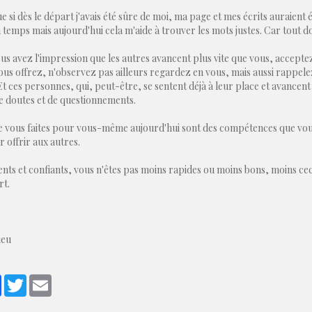
e si dès le départ j'avais été sûre de moi, ma page et mes écrits auraient
 temps mais aujourd'hui cela m'aide à trouver les mots justes. Car tout do
ous avez l'impression que les autres avancent plus vite que vous, accept
ous offrez, n'observez pas ailleurs regardez en vous, mais aussi rappel
t ces personnes, qui, peut-être, se sentent déjà à leur place et avancent
e doutes et de questionnements.
e vous faites pour vous-même aujourd'hui sont des compétences que vou
r offrir aux autres.
nts et confiants, vous n'êtes pas moins rapides ou moins bons, moins cec
rt.
ieu
ager
Facebook
Twitter
Email