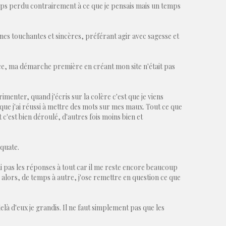
ps perdu contrairement à ce que je pensais mais un temps
nnes touchantes et sincères, préférant agir avec sagesse et
ce, ma démarche première en créant mon site n'était pas
rimenter, quand j'écris sur la colère c'est que je viens
ue j'ai réussi à mettre des mots sur mes maux. Tout ce que
nt c'est bien déroulé, d'autres fois moins bien et
équate.
 n'ai pas les réponses à tout car il me reste encore beaucoup
 alors, de temps à autre, j'ose remettre en question ce que
à d'eux je grandis. Il
ne faut simplement pas que les