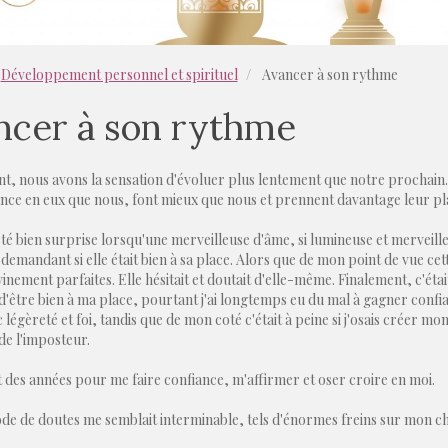
Développement personnel et spirituel
Avancer à son rythme
ncer à son rythme
nt, nous avons la sensation d'évoluer plus lentement que notre prochain
ance en eux que nous, font mieux que nous et prennent davantage leur pla
té bien surprise lorsqu'une merveilleuse d'âme, si lumineuse et merveille
 demandant si elle était bien à sa place. Alors que de mon point de vue cett
ivinement parfaites. Elle hésitait et doutait d'elle-même. Finalement, c'é
ir d'être bien à ma place, pourtant j'ai longtemps eu du mal à gagner confia
 légèreté et foi, tandis que de mon coté c'était à peine si j'osais créer mon
e l'imposteur.
ut des années pour me faire confiance, m'affirmer et oser croire en moi.
de de doutes me semblait interminable, tels d'énormes freins sur mon chemi