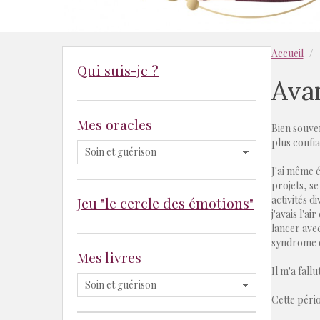
Accueil
Qui suis-je ?
Ava
Mes oracles
Bien souve
plus confi
J'ai même é
projets, se
activités d
Jeu "le cercle des émotions"
j'avais l'a
lancer avec
syndrome d
Mes livres
Il m'a fall
Cette pério