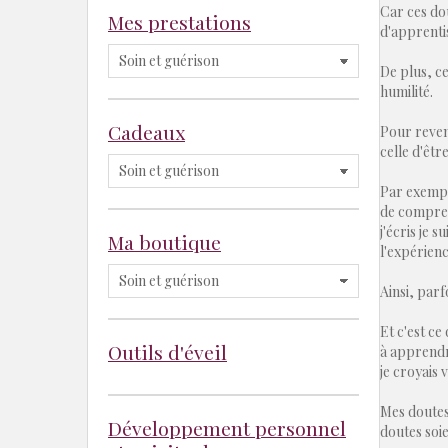
Car ces do
Mes prestations
d'apprenti
De plus, ce
humilité.
Cadeaux
Pour reven
celle d'êt
Par exemple
de comprend
j'écris je 
Ma boutique
l'expérienc
Ainsi, parf
Et c'est ce
Outils d'éveil
à apprendre
je croyais 
Mes doutes 
Développement personnel
doutes soie