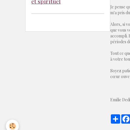
et spirituel
Je pense qu
m'a pris du
Alors, si v
que vous v
accompli. E
périodes d
Tout ce qu
à votre tou
Soyez patie
cœur ouve
Emilie Ded
Part