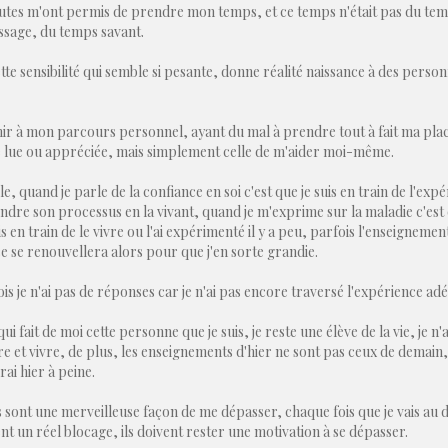
utes m'ont permis de prendre mon temps, et ce temps n'était pas du tem
ssage, du temps savant.
tte sensibilité qui semble si pesante, donne réalité naissance à des perso
ir à mon parcours personnel, ayant du mal à prendre tout à fait ma pla
re lue ou appréciée, mais simplement celle de m'aider moi-même.
, quand je parle de la confiance en soi c'est que je suis en train de l'expé
re son processus en la vivant, quand je m'exprime sur la maladie c'est q
suis en train de le vivre ou l'ai expérimenté il y a peu, parfois l'enseigneme
e se renouvellera alors pour que j'en sorte grandie.
ois je n'ai pas de réponses car je n'ai pas encore traversé l'expérience ad
 qui fait de moi cette personne que je suis, je reste une élève de la vie, je
 et vivre, de plus, les enseignements d'hier ne sont pas ceux de demain,
vrai hier à peine.
sont une merveilleuse façon de me dépasser, chaque fois que je vais au del
nt un réel blocage, ils doivent rester une motivation à se dépasser.