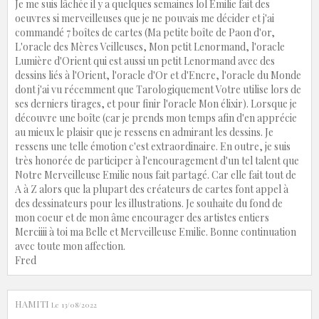
Je me suis lâchée il y a quelques semaines lol Emilie fait des
oeuvres si merveilleuses que je ne pouvais me décider et j'ai
commandé 7 boîtes de cartes (Ma petite boîte de Paon d'or,
L'oracle des Mères Veilleuses, Mon petit Lenormand, l'oracle
Lumière d'Orient qui est aussi un petit Lenormand avec des
dessins liés à l'Orient, l'oracle d'Or et d'Encre, l'oracle du Monde
dont j'ai vu récemment que Tarologiquement Votre utilise lors de
ses derniers tirages, et pour finir l'oracle Mon élixir). Lorsque je
découvre une boîte (car je prends mon temps afin d'en apprécie
au mieux le plaisir que je ressens en admirant les dessins. Je
ressens une telle émotion c'est extraordinaire. En outre, je suis
très honorée de participer à l'encouragement d'un tel talent que
Notre Merveilleuse Emilie nous fait partagé. Car elle fait tout de
A à Z alors que la plupart des créateurs de cartes font appel à
des dessinateurs pour les illustrations. Je souhaite du fond de
mon coeur et de mon âme encourager des artistes entiers
Merciiii à toi ma Belle et Merveilleuse Emilie. Bonne continuation
avec toute mon affection.
Fred
HAMITI
Le 13/08/2022