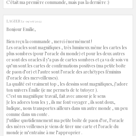
C'était ma première commande, mais pas la dernière :)
LAGIER
Le 09/06/2022
Bonjour Emilie,
Bien reçu la commande , merci énormément !
Les oracles sont magnifiques , très lumineux même les cartes les
plus sombres (pour l’oracle du monde) et pour les deux autres
ce sont des oracles il y’a pas de cartes sombres et ça va de sois vu
qu’un sont les cartes de confirmations positives (ma petite boîte
de paon d’or) et l’autre sont l’oracle des archétypes féminins
(l’oracle des merveilleuses).
La qualité est vraiment top , les dessins sont magnifiques, j’adore
ton univers Émilie (je me permets de te tutoyer ).
C’est un magnifique travail, fait avec amour je le sens
Je les adores tous les 3 , ils me font voyager , ils sont doux,
ludique, nous transportes ailleurs dans un autre monde , un peu
comme dans un conte .
J’utilise quotidiennement ma petite boîte de paon d’or, l’oracle
des mères veilleuses je viens de tirer une carte et l’oracle du
monde je m’entraîne à me l’approprier .