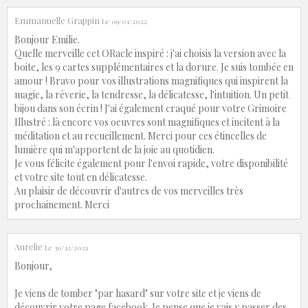
Emmanuelle Grappin
Le 09/01/2022
Bonjour Emilie.
Quelle merveille cet ORacle inspiré : j'ai choisis la version avec la
boite, les 9 cartes supplémentaires et la dorure. Je suis tombée en
amour ! Bravo pour vos illustrations magnifiques qui inspirent la
magie, la rêverie, la tendresse, la délicatesse, l'intuition. Un petit
bijou dans son écrin ! J'ai également craqué pour votre Grimoire
Illustré : là encore vos oeuvres sont magnifiques et incitent à la
méditation et au recueillement. Merci pour ces étincelles de
lumière qui m'apportent de la joie au quotidien.
Je vous félicite également pour l'envoi rapide, votre disponibilité
et votre site tout en délicatesse.
Au plaisir de découvrir d'autres de vos merveilles très
prochainement. Merci
Aurelie
Le 30/12/2021
Bonjour,
Je viens de tomber "par hasard" sur votre site et je viens de
découvrir votre page facebook. Je pense que je vais y passer des