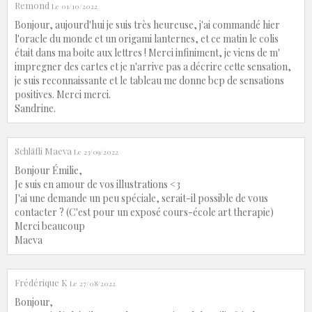
Remond
Le 01/10/2022
Bonjour, aujourd'hui je suis très heureuse, j'ai commandé hier
l'oracle du monde et un origami lanternes, et ce matin le colis
était dans ma boite aux lettres ! Merci infiniment, je viens de m'
impregner des cartes et je n'arrive pas a décrire cette sensation,
je suis reconnaissante et le tableau me donne bcp de sensations
positives. Merci merci.
Sandrine.
Schläfli Maeva
Le 23/09/2022
Bonjour Émilie,
Je suis en amour de vos illustrations <3
J'ai une demande un peu spéciale, serait-il possible de vous
contacter ? (C'est pour un exposé cours-école art therapie)
Merci beaucoup
Maeva
Frédérique K
Le 27/08/2022
Bonjour,