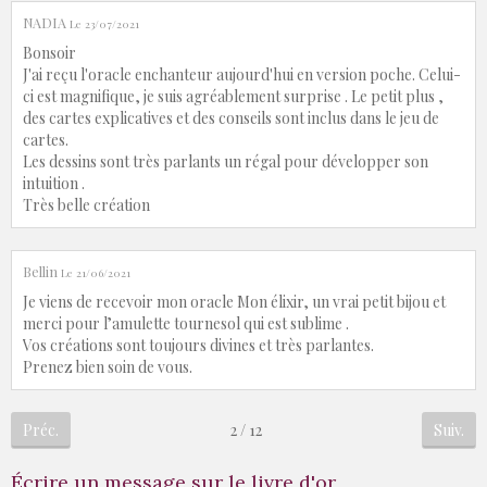
NADIA
Le 23/07/2021
Bonsoir
J'ai reçu l'oracle enchanteur aujourd'hui en version poche. Celui-
ci est magnifique, je suis agréablement surprise . Le petit plus ,
des cartes explicatives et des conseils sont inclus dans le jeu de
cartes.
Les dessins sont très parlants un régal pour développer son
intuition .
Très belle création
Bellin
Le 21/06/2021
Je viens de recevoir mon oracle Mon élixir, un vrai petit bijou et
merci pour l’amulette tournesol qui est sublime .
Vos créations sont toujours divines et très parlantes.
Prenez bien soin de vous.
Préc.
2 / 12
Suiv.
Écrire un message sur le livre d'or