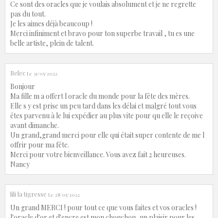
Ce sont des oracles que je voulais absolument et je ne regrette
pas du tout.
Je les aimes déjà beaucoup !
Merci infiniment et bravo pour ton superbe travail , tu es une
belle artiste, plein de talent.
Belec
Le 31/05/2022
Bonjour
Ma fille m a offert l oracle du monde pour la fête des mères.
Elle s y est prise un peu tard dans les délai et malgré tout vous
êtes parvenu à le lui expédier au plus vite pour qu elle le reçoive
avant dimanche.
Un grand,grand merci pour elle qui était super contente de me l
offrir pour ma fête.
Merci pour votre bienveillance. Vous avez fait 2 heureuses.
Nancy
lili la tigresse
Le 28/05/2022
Un grand MERCI ! pour tout ce que vous faites et vos oracles !
l'oracle d'or et d'encre est mon chouchou, un plaisir pour les